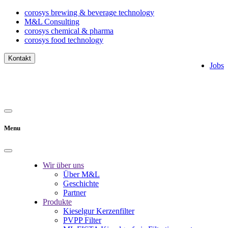
corosys brewing & beverage technology
M&L Consulting
corosys chemical & pharma
corosys food technology
Kontakt
Jobs
Menu
Wir über uns
Über M&L
Geschichte
Partner
Produkte
Kieselgur Kerzenfilter
PVPP Filter